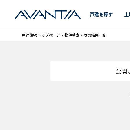
【AVANTIA】兵庫県の新
戸建を探す
土
戸建住宅 トップページ
>
物件検索
> 検索結果一覧
公開