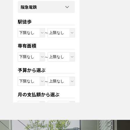
阪急電鉄
駅徒歩
～
専有面積
～
予算から選ぶ
～
月の支払額から選ぶ
～
※変動金利0.95%の35年ローン、
頭金0円ボーナス0円の場合