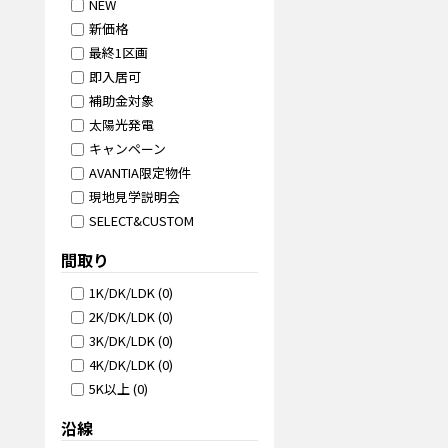
NEW
新価格
最終1区画
即入居可
補助金対象
太陽光発電
キャンペーン
AVANTIA限定物件
現地見学説明会
SELECT&CUSTOM
間取り
1K/DK/LDK
(
0
)
2K/DK/LDK
(
0
)
3K/DK/LDK
(
0
)
4K/DK/LDK
(
0
)
5K以上
(
0
)
沿線