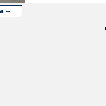
件の詳細・写真等の 限定情報が今すぐ
可能に！ 新規会員登録でギフトカード
細
ゼント！ ↓↓ 物件の詳細情報公開中 ↓
↓