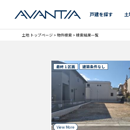
【AVANTIA】兵庫県の土
戸建を探す
土
土地 トップページ
>
物件検索
> 検索結果一覧
最終１区画
建築条件なし