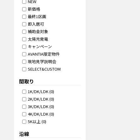
NEW
新価格
最終1区画
即入居可
補助金対象
太陽光発電
キャンペーン
AVANTIA限定物件
現地見学説明会
SELECT&CUSTOM
間取り
1K/DK/LDK
(
0
)
2K/DK/LDK
(
0
)
3K/DK/LDK
(
0
)
4K/DK/LDK
(
0
)
5K以上
(
0
)
沿線