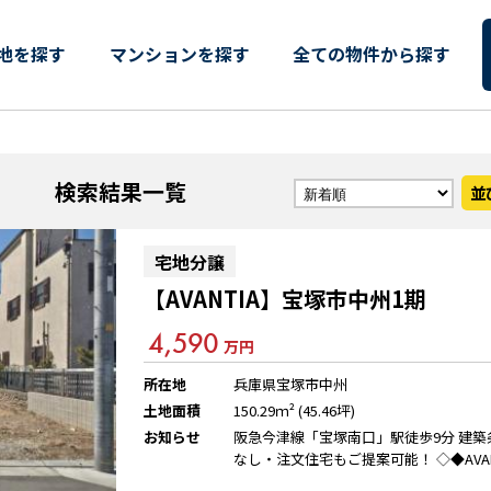
地・分譲地 物件一覧
地を探す
マンションを探す
全ての物件から探す
検索結果一覧
並
宅地分譲
【AVANTIA】
宝塚市中州1期
4,590
万円
所在地
兵庫県宝塚市中州
土地面積
150.29ｍ² (45.46坪)
お知らせ
阪急今津線「宝塚南口」駅徒歩9分 建築
なし・注文住宅もご提案可能！ ◇◆AVANTI
Aクラブ会員募集中◆◇ 会員登録で、こ