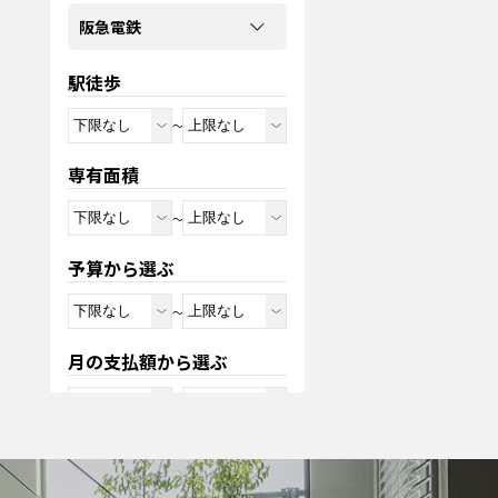
阪急電鉄
駅徒歩
～
専有面積
～
予算から選ぶ
～
月の支払額から選ぶ
～
※変動金利0.95%の35年ローン、
頭金0円ボーナス0円の場合