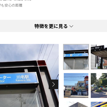
学も安心の距離
特徴を更に見る
『土地』を
ださい ／
方