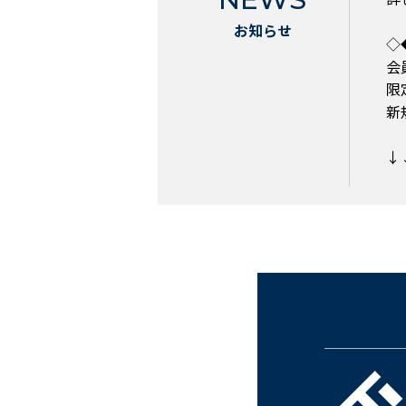
お知らせ
◇
会
限
新
↓