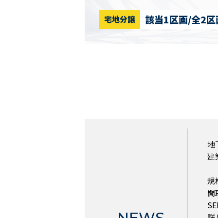
該当1区画/全2区
宅地分譲
地
建
規
間
S
NEWS
詳