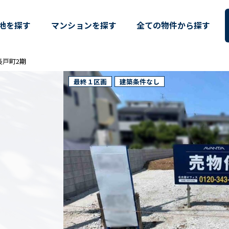
町2期（愛知県名古屋市昭和区長戸
地を探す
マンションを探す
全ての物件から探す
区長戸町2期
最終１区画
建築条件なし