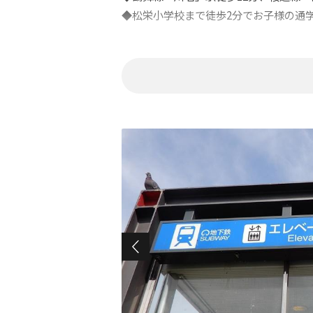
◆松栄小学校まで徒歩2分でお子様の通
AVANTIAの土地は・・・
長く暮らすほど、大好きになる場所。
AVANTIAはお客様の“ふるさと”になる
ご提供いたします。
＼ 建築条件無し土地！まずはご相談く
・希望エリアで土地を探している方
・建物に自分のこだわりを反映させたい
・建売より注文住宅で家を建てたい方
・お好きなメーカーで建築が可能！
その他ご希望の条件でお客様に合った