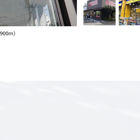
可能です！
900ｍ）
 】
コミ価格！
ケア
ライス！
工事費以外にも
IAの住宅は
などを
りに参加することで、