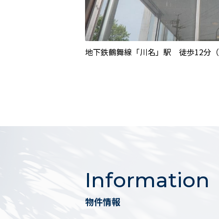
様々な土地のご相談を承ります！
また、AVANTIAでは注文住宅の建築が
地下鉄鶴舞線「川名」駅 徒歩12分（
【 建物本体価格 1,990万円(税込)より
必要なものが全て揃った注文住宅、コミ
建物本体／水回り設備／構造／アフター
＋その他費用を含んだオールインワンプ
一般的なハウスメーカーでは建物本体の
さまざまな費用がかかりますが、AVANT
建築費用やお引き渡し後の保証サービス
すべて含んだ上で適正な価格で販売。
Information
AVANTIAの設計士が早い段階で家づく
お客様の「最良」を形にします。
物件情報
AVANTIAの注文住宅についての詳細は