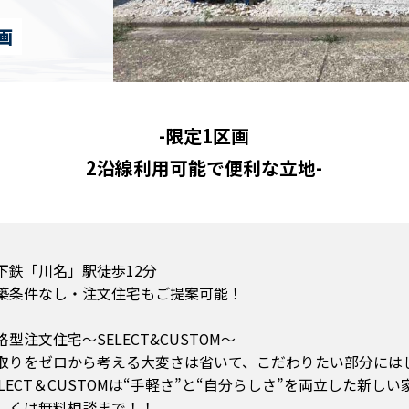
画
-限定1区画
2沿線利用可能で便利な立地-
下鉄「川名」駅徒歩12分
築条件なし・注文住宅もご提案可能！
格型注文住宅～SELECT&CUSTOM～
取りをゼロから考える大変さは省いて、こだわりたい部分には
ELECT＆CUSTOMは“手軽さ”と“自分らしさ”を両立した新し
しくは無料相談まで！！