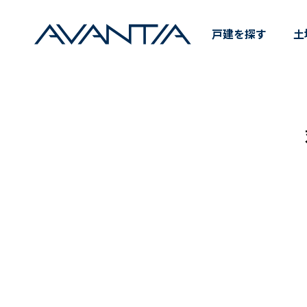
Not Found ｜ 分譲住宅・
戸建を探す
土