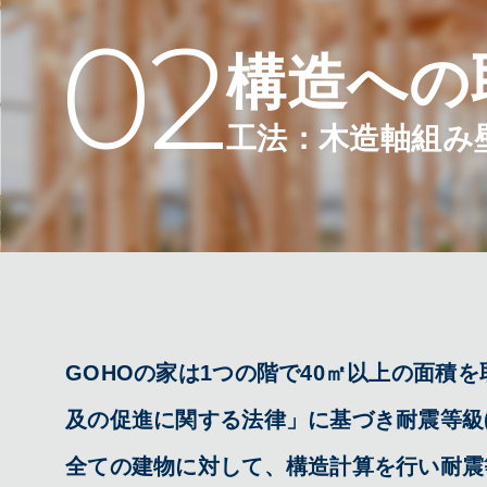
02
構造への
工法：木造軸組み
GOHOの家は1つの階で40㎡以上の面積
及の促進に関する法律」に基づき耐震等級
全ての建物に対して、構造計算を行い耐震等