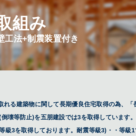
取組み
壁工法
+制震装置付き
を取れる建築物に関して長期優良住宅取得の為、「
(倒壊等防止)を五朋建設では3を取得しています
級3を取得しております。耐震等級3)・・等級1で