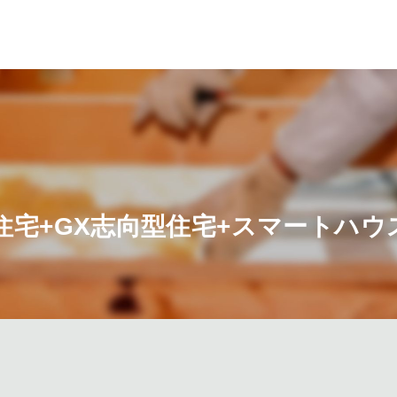
住宅
+GX志向型住宅
+スマートハウ