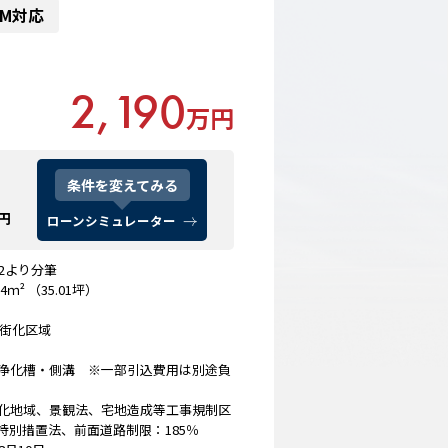
OM対応
2,190
万円
条件を変えてみる
円
ローンシミュレーター
2より分筆
4ｍ² （35.01坪）
市街化区域
浄化槽・側溝 ※一部引込費用は別途負
緑化地域、景観法、宅地造成等工事規制区
別措置法、前面道路制限：185％