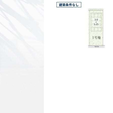
様々な土地のご相談を承ります！
建築条件なし
また、AVANTIAでは注文住宅の建築が
【 建物本体価格 1,990万円(税込)より
必要なものが全て揃った注文住宅、コミ
建物本体／水回り設備／構造／アフター
＋その他費用を含んだオールインワンプ
一般的なハウスメーカーでは建物本体の
さまざまな費用がかかりますが、AVANT
建築費用やお引き渡し後の保証サービス
すべて含んだ上で適正な価格で販売。
AVANTIAの設計士が早い段階で家づく
お客様の「最良」を形にします。
AVANTIAの注文住宅についての詳細は