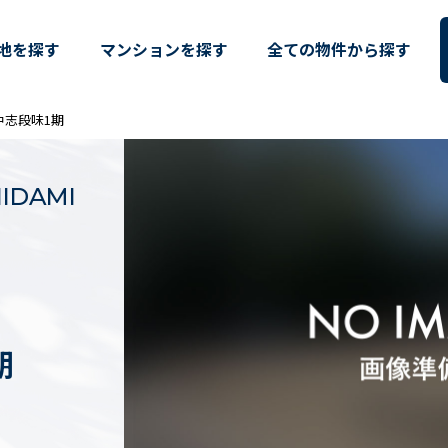
段味1期（愛知県名古屋市守山区中
地を探す
マンションを探す
全ての物件から探す
区中志段味1期
IDAMI
期