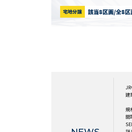
該当8区画/全8区
宅地分譲
J
建
規
間
S
NEWS
詳