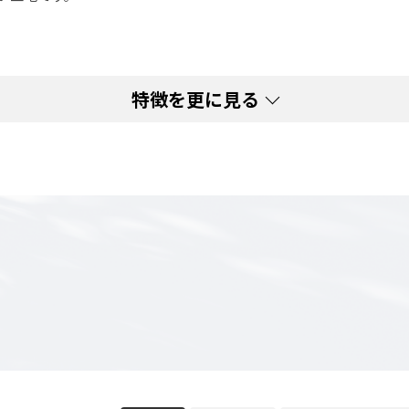
特徴を更に見る
『土地』を
ださい ／
方