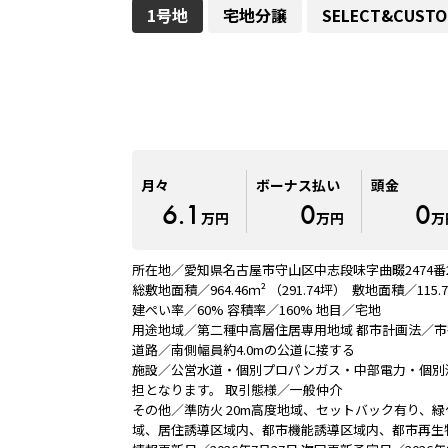
1号地
宅地分譲
SELECT&CUST
可能です！
 】
コミ価格！
ケア
月々
ボーナス払い
頭金
ライス！
6.1
0
0
万円
万円
万
工事費以外にも
所在地／愛知県名古屋市守山区中志段味字曲畷2474番
IAの住宅は
総敷地面積／964.46ｍ² （291.74坪） 敷地面積／115.7
などを
建ぺい率／60% 容積率／160% 地目／宅地
用途地域／第二種中高層住居専用地域 都市計画法／
道路／南側幅員約4.0mの公道に接する
りに参加することで、
施設／公営水道・個別プロパンガス・中部電力・個別
担となります。 取引態様／一般仲介
その他／準防火 20m高度地域、セットバック有り、
域、居住誘導区域内、都市機能誘導区域内、都市再生特