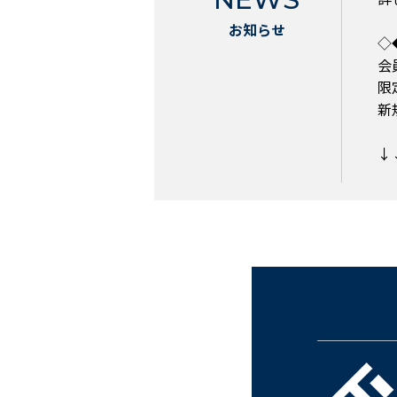
お知らせ
◇
会
限
新
↓