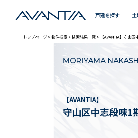
建築条件なし
【AVANTIA】守山区中志
戸建を探す
土
トップページ
>
物件検索
>
検索結果一覧
> 【AVANTIA】守山
MORIYAMA NAKASH
【AVANTIA】
守山区中志段味1