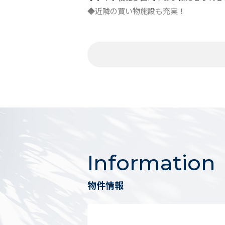
◆近隣の買い物施設も充実！
AVANTIAの土地は・・・
長く暮らすほど、大好きになる場所。
AVANTIAはお客様の“ふるさと”になる
ご提供いたします。
＼ 建築条件無し土地！まずはご相談く
・希望エリアで土地を探している方
Information
・建物に自分のこだわりを反映させたい
・建売より注文住宅で家を建てたい方
物件情報
・お好きなメーカーで建築が可能！
その他ご希望の条件でお客様に合った