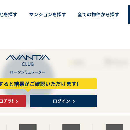
宅・仲介・土地情報はAVANTI
地を探す
マンションを探す
全ての物件から探す
0
■
金利
万円/月
すると結果がご確認いただけます!
コチラ!
ログイン