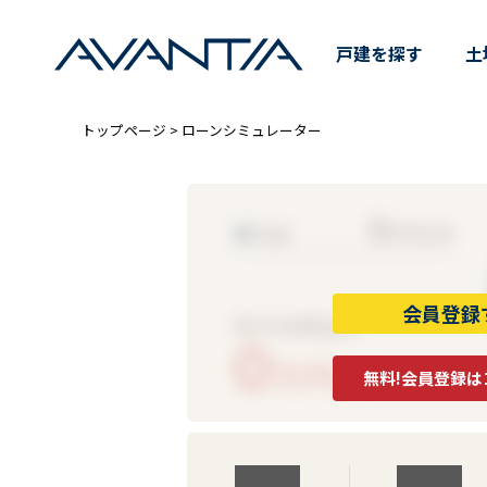
ローンシミュレーター｜分譲住
戸建を探す
土
トップページ
> ローンシミュレーター
0
■
元金
万円/月
会員登録
月々の支払い
0
万円/月
無料!会員登録は