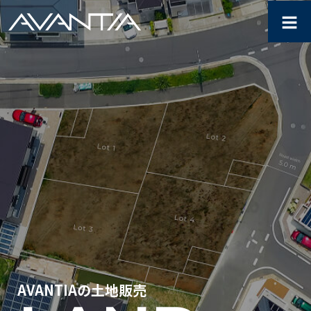
≡
土地販売 – 分譲住宅・仲介・
AVANTIAの土地販売