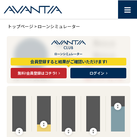
≡
ローンシミュレーター｜分譲住
トップページ
> ローンシミュレーター
0
■
元金
万円/月
0
■
金利
万円/月
会員登録すると結果がご確認いただけます!
0
万円/月
無料!会員登録はコチラ!
ログイン
月々の支払い