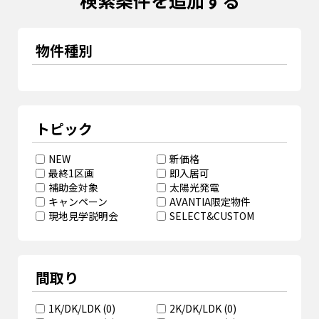
物件種別
トピック
NEW
新価格
最終1区画
即入居可
補助金対象
太陽光発電
キャンペーン
AVANTIA限定物件
現地見学説明会
SELECT&CUSTOM
間取り
1K/DK/LDK
(
0
)
2K/DK/LDK
(
0
)