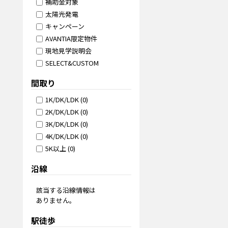
補助金対象
太陽光発電
キャンペーン
AVANTIA限定物件
現地見学説明会
SELECT&CUSTOM
間取り
1K/DK/LDK
(
0
)
2K/DK/LDK
(
0
)
3K/DK/LDK
(
0
)
4K/DK/LDK
(
0
)
5K以上
(
0
)
沿線
該当する沿線情報は
ありません。
駅徒歩