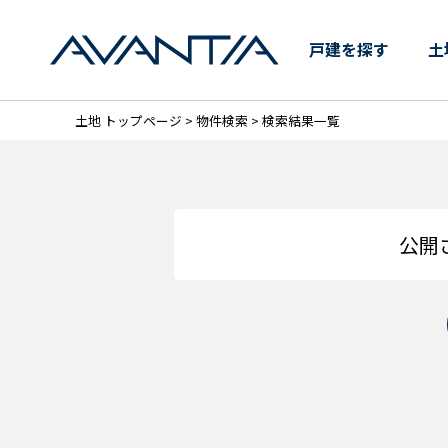
【AVANTIA】大阪府の土
戸建を探す
土
土地 トップページ
>
物件検索
> 検索結果一覧
公開