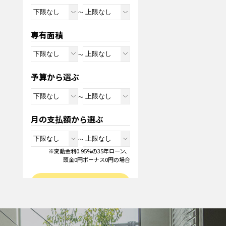
～
専有面積
～
予算から選ぶ
～
月の支払額から選ぶ
～
※変動金利0.95%の35年ローン、
頭金0円ボーナス0円の場合
物件検索
検索条件をクリア