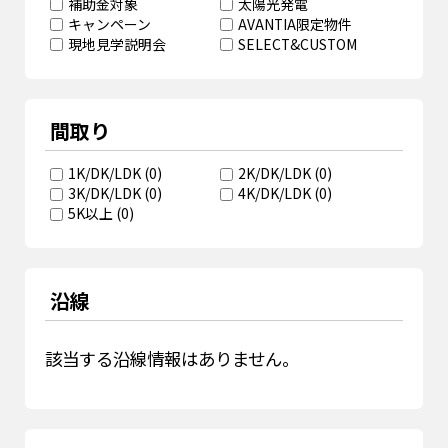
補助金対象
太陽光発電
キャンペーン
AVANTIA限定物件
現地見学説明会
SELECT&CUSTOM
間取り
1K/DK/LDK
(
0
)
2K/DK/LDK
(
0
)
3K/DK/LDK
(
0
)
4K/DK/LDK
(
0
)
5K以上
(
0
)
沿線
該当する沿線情報はありません。