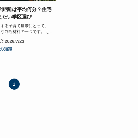
学距離は平均何分？住宅
えたい学区選び
討する子育て世帯にとって、
な判断材料の一つです。 し...
2026/7/23
の知識
1