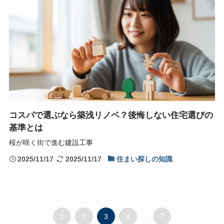
コスパで選ぶなら築浅リノベ？後悔しない住宅選びの
基準とは
桜が咲く街で進む建設工事
2025/11/17
2025/11/17
住まい探しの知識
1
2
3
4
...
7